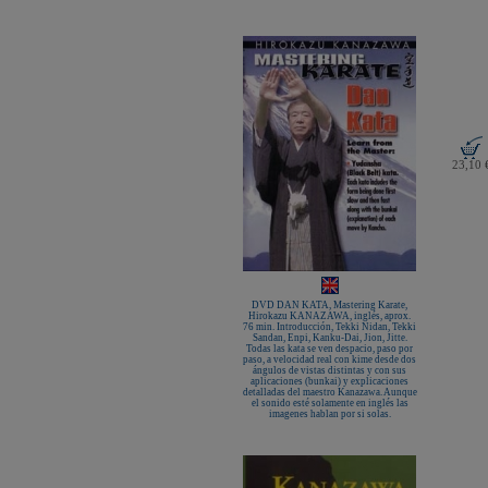
KAMIKAZE SATÍN GROSOR
ESPECIAL Premium Quality
New Life Cinturón Negro
KAMIKAZE ALGODÓN GROSOR
ESPECIAL Premium Quality
Nuevo karategui Kamikaze NEW
LIFE EXCELLENCE WKF-KATA
TOKYO
¡Nueva tienda online Kamikaze
para smartphones!
Primer Cinturón negro de Defensa
23,10 
Personal con Sindrome de Down
Nuevo escaparate de productos de
Karate en www.kamikaze.com
Nuevo karategui Kamikaze Premier
Kata WKF
¡Nuevo Kamikaze K-One para
Kumite!
¡Nuevo servicio de Bordados
personalizados en KAMIKAZE!
DVD DAN KATA, Mastering Karate,
Hirokazu KANAZAWA, inglés, aprox.
Pack de karategui "For Kids"
76 min. Introducción, Tekki Nidan, Tekki
personalizados sin coste adicional
Sandan, Enpi, Kanku-Dai, Jion, Jitte.
Todas las kata se ven despacio, paso por
Nuevo anagrama bordado JKA
paso, a velocidad real con kime desde dos
disponible
ángulos de vistas distintas y con sus
aplicaciones (bunkai) y explicaciones
detalladas del maestro Kanazawa. Aunque
Kamikaze es patrocinador de la
el sonido esté solamente en inglés las
Academia Shotokan Ryu Kase Ha
imagenes hablan por si solas.
(KSKA)
¡Pruebe su fuerza y precisión con las
nuevas tablas de rompimiento!