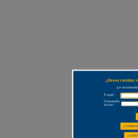
¿Desea cambiar a 
¡Le recomendam
E-mail :
Contraseña
acceso :
¡CAMBIAR
¡CONTI