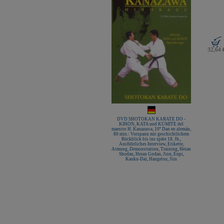
32,64 
DVD SHOTOKAN KARATE DO -
KIHON, KATA und KUMITE del
maestro H. Kanazawa, 10º Dan en alemán,
80 min.: Vorspann mit geschichtlichem
Rückblick bis ins späte 18. Jh.,
Ausführliches Interview, Etikette,
Atmung, Demonstration, Training, Heian
Shodan, Heian Godan, Jion, Enpi,
Kanku-Dai, Hangetsu, Jiin