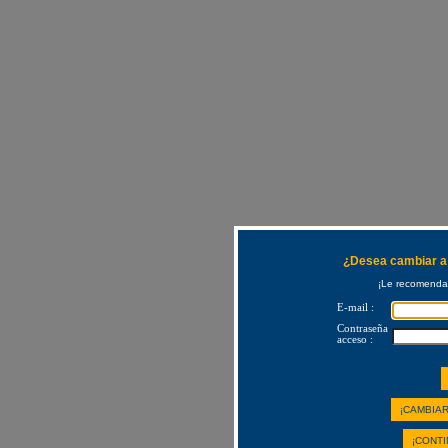
¿Desea cambiar a 
¡Le recomendam
E-mail :
Contraseña
acceso :
¡CAMBIAR
¡CONTI