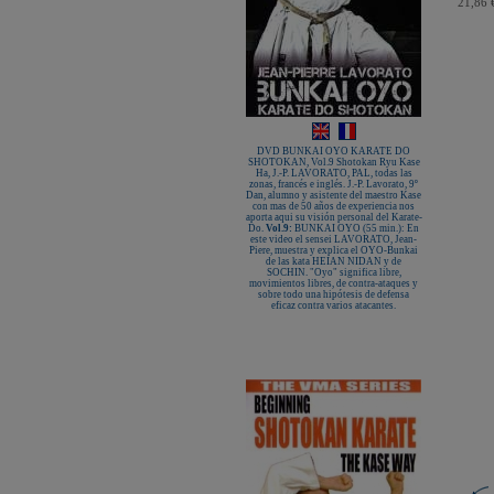
21,86 
DVD BUNKAI OYO KARATE DO
SHOTOKAN, Vol.9 Shotokan Ryu Kase
Ha, J.-P. LAVORATO, PAL, todas las
zonas, francés e inglés. J.-P. Lavorato, 9º
Dan, alumno y asistente del maestro Kase
con mas de 50 años de experiencia nos
aporta aqui su visión personal del Karate-
Do.
Vol.9:
BUNKAI OYO (55 min.): En
este video el sensei LAVORATO, Jean-
Piere, muestra y explica el OYO-Bunkai
de las kata HEIAN NIDAN y de
SOCHIN. "Oyo" significa libre,
movimientos libres, de contra-ataques y
sobre todo una hipótesis de defensa
eficaz contra varios atacantes.