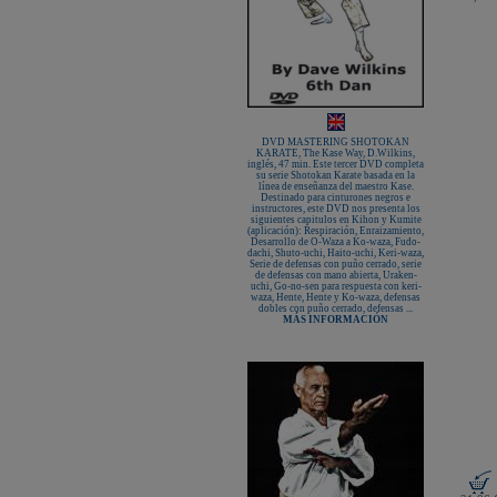
DVD MASTERING SHOTOKAN
KARATE, The Kase Way, D.Wilkins,
inglés, 47 min. Este tercer DVD completa
su serie Shotokan Karate basada en la
línea de enseñanza del maestro Kase.
Destinado para cinturones negros e
instructores, este DVD nos presenta los
siguientes capitulos en Kihon y Kumite
(aplicación): Respiración, Enraizamiento,
Desarrollo de O-Waza a Ko-waza, Fudo-
dachi, Shuto-uchi, Haito-uchi, Keri-waza,
Serie de defensas con puño cerrado, serie
de defensas con mano abierta, Uraken-
uchi, Go-no-sen para respuesta con keri-
waza, Hente, Hente y Ko-waza, defensas
dobles con puño cerrado, defensas ...
MÁS INFORMACIÓN