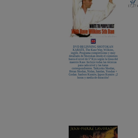
17,27 
DVD BEGINNING SHOTOKAN
KARATE, The Kase Way, Wilkins,
inglés. Programa completísimo y muy
detallado de Shotokan desde el comienzo
hasta el nivel de 5º Kyu según la línea del
maestro Kase. Incluye todas las técnicas
para cada nivel y las katas
correspondientes. Taikyoku Shodan,
Heian Shodan, Nidan, Sandan, Yondan +
Godan. Sanbon Kumite, Ippon Kumite. ¡2
horas y media de duración!