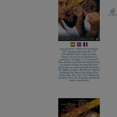
21,86 
Serie de DVD "VISION DU KARATE
DO" Shotokan Ryu Kase Ha, J.-P.
LAVORATO, PAL, todas las zonas,
francés con opción de subtítulos en
castellano y en inglés. J.-P. Lavorato, 8º
Dan, alumno y asistente del maestro Kase
con mas de 45 años de experiencia nos
aporta aqui su visión personal del Karate-
Do.
Vol.4:
(75 min.): BUNKAI2: Bunkai
de Bassai Dai, Bassai Sho, Kanku Dai,
Kanku Sho, Jion, Jiin y Jitte. Bunkai en
versiones Oyo, Go, 45 grados, aspiración,
lineal o mawari ashi