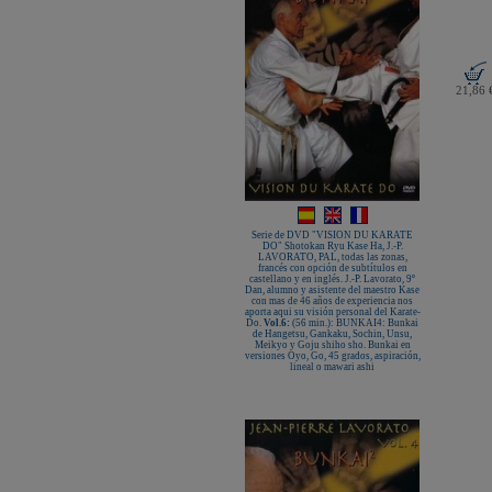
21,86 
Serie de DVD "VISION DU KARATE
DO" Shotokan Ryu Kase Ha, J.-P.
LAVORATO, PAL, todas las zonas,
francés con opción de subtítulos en
castellano y en inglés. J.-P. Lavorato, 9º
Dan, alumno y asistente del maestro Kase
con mas de 46 años de experiencia nos
aporta aqui su visión personal del Karate-
Do.
Vol.6:
(56 min.): BUNKAI4: Bunkai
de Hangetsu, Gankaku, Sochin, Unsu,
Meikyo y Goju shiho sho. Bunkai en
versiones Oyo, Go, 45 grados, aspiración,
lineal o mawari ashi