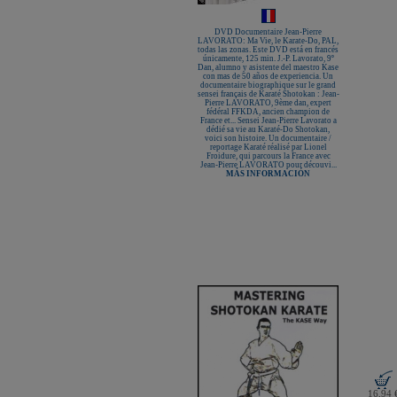
New Life Cinturón Negro
KAMIKAZE ALGODÓN GROSOR
ESPECIAL Premium Quality
DVD Documentaire Jean-Pierre
LAVORATO: Ma Vie, le Karate-Do, PAL,
todas las zonas. Este DVD está en francés
Nuevo karategui Kamikaze NEW
únicamente, 125 min. J.-P. Lavorato, 9º
LIFE EXCELLENCE WKF-KATA
Dan, alumno y asistente del maestro Kase
TOKYO
con mas de 50 años de experiencia. Un
documentaire biographique sur le grand
¡Nueva tienda online Kamikaze
sensei français de Karaté Shotokan : Jean-
para smartphones!
Pierre LAVORATO, 9ème dan, expert
fédéral FFKDA, ancien champion de
Primer Cinturón negro de Defensa
France et... Sensei Jean-Pierre Lavorato a
Personal con Sindrome de Down
dédié sa vie au Karaté-Do Shotokan,
voici son histoire. Un documentaire /
Nuevo escaparate de productos de
reportage Karaté réalisé par Lionel
Karate en www.kamikaze.com
Froidure, qui parcours la France avec
Jean-Pierre LAVORATO pour découvi...
Nuevo karategui Kamikaze Premier
MÁS INFORMACIÓN
Kata WKF
¡Nuevo Kamikaze K-One para
Kumite!
¡Nuevo servicio de Bordados
personalizados en KAMIKAZE!
Pack de karategui "For Kids"
personalizados sin coste adicional
Nuevo anagrama bordado JKA
disponible
Kamikaze es patrocinador de la
Academia Shotokan Ryu Kase Ha
(KSKA)
¡Pruebe su fuerza y precisión con las
nuevas tablas de rompimiento!
16,94 