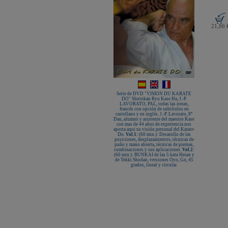
21,86 
Serie de DVD "VISION DU KARATE
DO" Shotokan Ryu Kase Ha, J.-P.
LAVORATO, PAL, todas las zonas,
francés con opción de subtítulos en
castellano y en inglés. J.-P. Lavorato, 8º
Dan, alumno y asistente del maestro Kase
con mas de 44 años de experiencia nos
aporta aqui su visión personal del Karate-
Do.
Vol.1:
(60 min.): Desarollo de las
posiciones, desplazamientos, técnicas de
puño y mano abierta, técnicas de piernas,
combinaciones y sus aplicaciones.
Vol.2:
(60 min.): BUNKAI de las 5 kata Heian y
de Tekki Shodan, versiones Oyo, Go, 45
grados, lineal y circular.