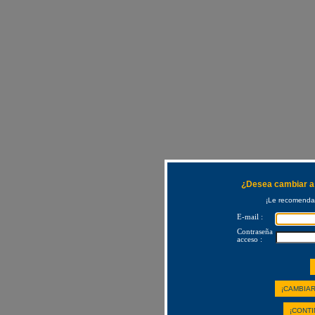
¿Desea cambiar a 
¡Le recomendam
E-mail :
Contraseña
acceso :
¡CAMBIAR
¡CONTI