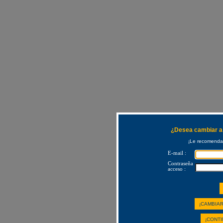
¿Desea cambiar a 
¡Le recomendam
E-mail :
Contraseña
acceso :
¡CAMBIAR
¡CONTI