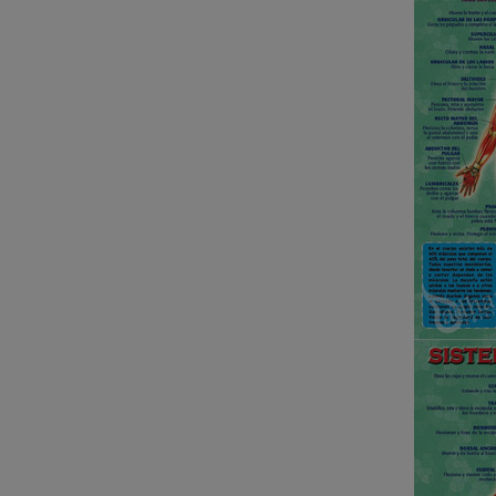
KAMIKAZE SATÍN GROSOR
ESPECIAL Premium Quality
New Life Cinturón Negro
KAMIKAZE ALGODÓN GROSOR
ESPECIAL Premium Quality
Nuevo karategui Kamikaze NEW
LIFE EXCELLENCE WKF-KATA
TOKYO
¡Nueva tienda online Kamikaze
para smartphones!
Primer Cinturón negro de Defensa
Personal con Sindrome de Down
Nuevo escaparate de productos de
Karate en www.kamikaze.com
Nuevo karategui Kamikaze Premier
Kata WKF
¡Nuevo Kamikaze K-One para
Kumite!
¡Nuevo servicio de Bordados
personalizados en KAMIKAZE!
Pack de karategui "For Kids"
personalizados sin coste adicional
Nuevo anagrama bordado JKA
disponible
Kamikaze es patrocinador de la
Academia Shotokan Ryu Kase Ha
(KSKA)
¡Pruebe su fuerza y precisión con las
nuevas tablas de rompimiento!