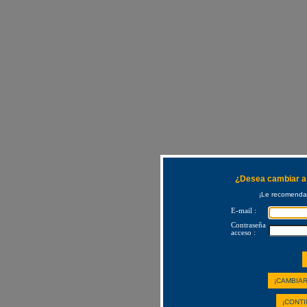
¿Desea cambiar a 
¡Le recomendam
E-mail :
Contraseña
acceso :
¡CAMBIAR
¡CONTI