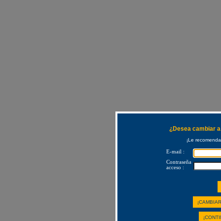
¿Desea cambiar a 
¡Le recomendam
E-mail :
Contraseña
acceso :
¡CAMBIAR
¡CONTI