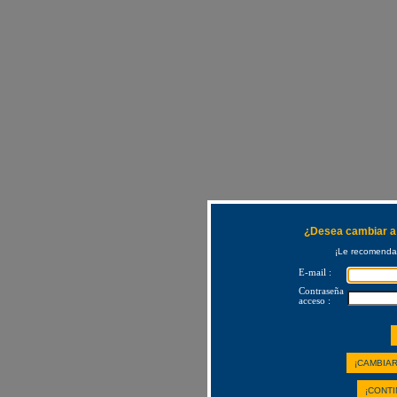
¿Desea cambiar a 
¡Le recomendam
E-mail :
Contraseña
acceso :
¡CAMBIAR
¡CONTI