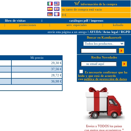
información de la compra
su carro de compra está vacio
0 €
libro de visitas
l
catálogos pdf / impresos
|
protecciones
|
serv. especiales
|
kobudo
envíe esta página a un amigo
l
AYUDA / Aviso legal / RGPD
Buscar en Kamikazeweb
Reciba Novedades
Mi precio
29,30 €
37,56 €
Es necesario confirmar que ha
28,72 €
leído y que está de acuerdo
con
política de protección de datos
36,98 €