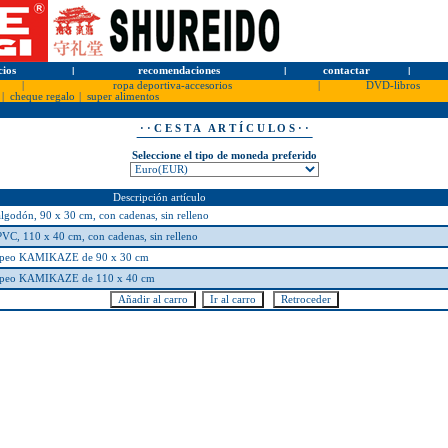
cios
l
recomendaciones
l
contactar
l
|
ropa deportiva-accesorios
|
DVD-libros
|
cheque regalo
|
super alimentos
· · C E S T A A R T Í C U L O S · ·
Seleccione el tipo de moneda preferido
Descripción artículo
odón, 90 x 30 cm, con cadenas, sin relleno
C, 110 x 40 cm, con cadenas, sin relleno
 golpeo KAMIKAZE de 90 x 30 cm
 golpeo KAMIKAZE de 110 x 40 cm