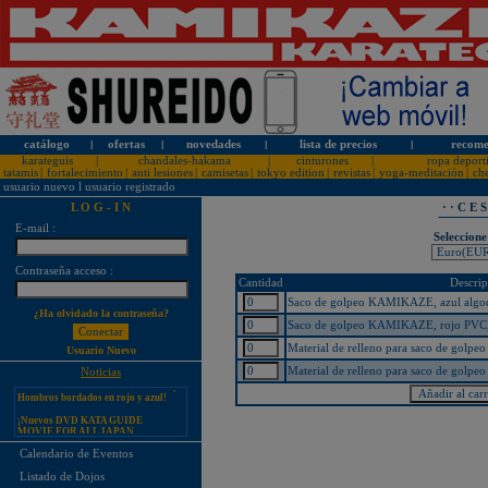
catálogo
l
ofertas
l
novedades
l
lista de precios
l
recome
karateguis
|
chandales-hakama
|
cinturones
|
ropa deport
tatamis
|
fortalecimiento
|
anti lesiones
|
camisetas
|
tokyo edition
|
revistas
|
yoga-meditación
|
ch
usuario nuevo
l
usuario registrado
L O G - I N
· · C E 
E-mail :
Seleccione
¡PERSONALICE LOS
Contraseña acceso :
KARATEGUIS KAMIKAZE CON
Cantidad
Descrip
SU LOGOTIPO!
Saco de golpeo KAMIKAZE, azul algodó
Tarifas especiales para clubes, dojos
¿Ha olvidado la contraseña?
y asociaciones
Saco de golpeo KAMIKAZE, rojo PVC, 1
¡Nuevos catálogos de Kamikaze!
Material de relleno para saco de gol
Usuario Nuevo
¡Nuevo karategui Kamikaze
Material de relleno para saco de gol
Noticias
Premier-Kata-WKF REVERSIBLE,
Hombros bordados en rojo y azul!
¡Nuevos DVD KATA GUIDE
MOVIE FOR ALL JAPAN
KARATEDO SHOTOKAN TOKUI
KATA VOL. 1 + 2!
Calendario de Eventos
¡Nuevo karategui Kamikaze K-One-
Listado de Dojos
WKF Kumite REVERSIBLE,
Hombros bordados en rojo y azul!