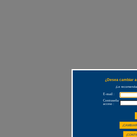
¿Desea cambiar a 
¡Le recomendam
E-mail :
Contraseña
acceso :
¡CAMBIAR
¡CONTI