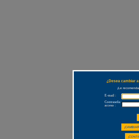
¿Desea cambiar a 
¡Le recomendam
E-mail :
Contraseña
acceso :
¡CAMBIAR
¡CONTI