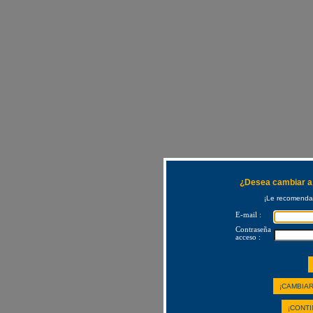
¿Desea cambiar a 
¡Le recomendam
E-mail :
Contraseña
acceso :
¡CAMBIAR
¡CONTI