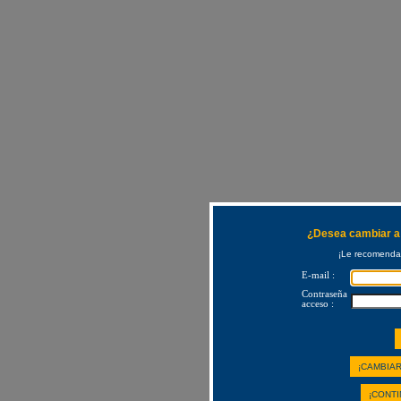
¿Desea cambiar a 
¡Le recomendam
E-mail :
Contraseña
acceso :
¡CAMBIAR
¡CONTI