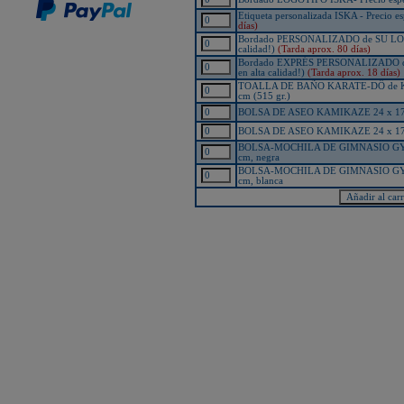
New Life Cinturón Negro
KAMIKAZE SATÍN GROSOR
Etiqueta personalizada ISKA - Precio 
ESPECIAL Premium Quality
días)
Bordado PERSONALIZADO de SU LOGOT
New Life Cinturón Negro
KAMIKAZE ALGODÓN GROSOR
calidad!)
(Tarda aprox. 80 días)
ESPECIAL Premium Quality
Bordado EXPRÉS PERSONALIZADO de 
en alta calidad!)
(Tarda aprox. 18 días)
Nuevo karategui Kamikaze NEW
LIFE EXCELLENCE WKF-KATA
TOALLA DE BAÑO KARATE-DÔ de KAM
TOKYO
cm (515 gr.)
BOLSA DE ASEO KAMIKAZE 24 x 17 x 9
¡Nueva tienda online Kamikaze
para smartphones!
BOLSA DE ASEO KAMIKAZE 24 x 17 x 9
Primer Cinturón negro de Defensa
BOLSA-MOCHILA DE GIMNASIO GY
Personal con Sindrome de Down
cm, negra
Nuevo escaparate de productos de
BOLSA-MOCHILA DE GIMNASIO GY
Karate en www.kamikaze.com
cm, blanca
Nuevo karategui Kamikaze Premier
Kata WKF
¡Nuevo Kamikaze K-One para
Kumite!
¡Nuevo servicio de Bordados
personalizados en KAMIKAZE!
Pack de karategui "For Kids"
personalizados sin coste adicional
Nuevo anagrama bordado JKA
disponible
Kamikaze es patrocinador de la
Academia Shotokan Ryu Kase Ha
(KSKA)
¡Pruebe su fuerza y precisión con las
nuevas tablas de rompimiento!