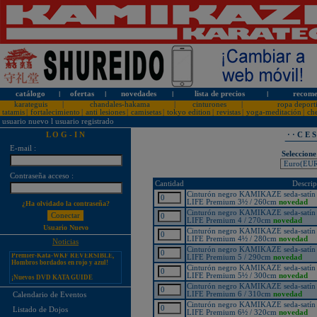
catálogo
l
ofertas
l
novedades
l
lista de precios
l
recome
karateguis
|
chandales-hakama
|
cinturones
|
ropa deport
tatamis
|
fortalecimiento
|
anti lesiones
|
camisetas
|
tokyo edition
|
revistas
|
yoga-meditación
|
ch
usuario nuevo
l
usuario registrado
L O G - I N
· · C E 
E-mail :
Seleccione
Contraseña acceso :
¡PERSONALICE LOS
Cantidad
Descrip
KARATEGUIS KAMIKAZE CON
SU LOGOTIPO!
Cinturón negro KAMIKAZE seda-satí
LIFE Premium 3½ / 260cm
novedad
¿Ha olvidado la contraseña?
Tarifas especiales para clubes, dojos
Cinturón negro KAMIKAZE seda-satí
y asociaciones
LIFE Premium 4 / 270cm
novedad
Usuario Nuevo
¡Nuevos catálogos de Kamikaze!
Cinturón negro KAMIKAZE seda-satí
LIFE Premium 4½ / 280cm
novedad
Noticias
¡Nuevo karategui Kamikaze
Cinturón negro KAMIKAZE seda-satí
Premier-Kata-WKF REVERSIBLE,
Hombros bordados en rojo y azul!
LIFE Premium 5 / 290cm
novedad
Cinturón negro KAMIKAZE seda-satí
¡Nuevos DVD KATA GUIDE
LIFE Premium 5½ / 300cm
novedad
MOVIE FOR ALL JAPAN
KARATEDO SHOTOKAN TOKUI
Cinturón negro KAMIKAZE seda-satí
KATA VOL. 1 + 2!
LIFE Premium 6 / 310cm
novedad
Calendario de Eventos
Cinturón negro KAMIKAZE seda-satí
¡Nuevo karategui Kamikaze K-One-
Listado de Dojos
LIFE Premium 6½ / 320cm
novedad
WKF Kumite REVERSIBLE,