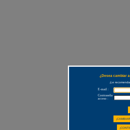
¿Desea cambiar a 
¡Le recomendam
E-mail :
Contraseña
acceso :
¡CAMBIAR
¡CONTI