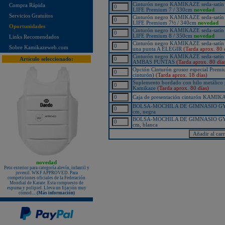
Hombros bordados en rojo y azul!
Cinturón negro KAMIKAZE seda-satí
Compra Rápida
LIFE Premium 7 / 330cm
novedad
¡Nuevo karategui Kamikaze NEW
Servicios Gratuítos
Cinturón negro KAMIKAZE seda-satí
LIFE SENSEI - hecho en Japón!
LIFE Premium 7½ / 340cm
novedad
Oportunidades
¡KAMIKAZE PROFESSIONAL
Cinturón negro KAMIKAZE seda-satí
KOBUDO: La línea de productos
LIFE Premium 8 / 350cm
novedad
Links Recomendados
para expertos!
Cinturón negro KAMIKAZE seda-satí
Sobre Kamikazeweb.com
una punta A ELEGIR
(Tarda aprox. 80 
Nuevo karategui Kamikaze NEW
LIFE SHIHAN
Cinturón negro KAMIKAZE seda-satí
Artículo seleccionado:
AMBAS PUNTAS
(Tarda aprox. 80 día
¡Nueva Camiseta KAMIKAZE
Opción Cinturón grosor especial Premi
especial Vintage Edition since 1987
- 35º Aniversario!
cinturón)
(Tarda aprox. 18 días)
Suplemento bordado con hilo metálico p
¡Nuevos Paos de golpeo PX
Kamikaze
(Tarda aprox. 80 días)
PROFESSIONAL XPERIENCE,
rojo-negro-blanco, de piel auténtica!
Caja de presentación cinturón KAMIKA
Protectores de pie KAMIKAZE
BOLSA-MOCHILA DE GIMNASIO GY
sueltos, homologados RFEK
cm, negra
BOLSA-MOCHILA DE GIMNASIO GY
¡Nuevas protecciones Kamikaze
cm, blanca
Homologadas RFEK!
¡Nuevo Protector Femenino Karate
Shureido BodyGuard Ultra
Lightweight, WKF Approved!
¡Nuevo libro "ALL JAPAN
KARATEDO SHOTOKAN TOKUI
novedad
KATA vol.2" Federación Japonesa
Peto exterior para categoría alevín, infantil y
de Karate!
juvenil. WKF APPROVED. Para
competiciones oficiales de la Federación
¡Nuevo TONFA CUADRADO
Mondial de Karate. Esta compuesto de
KAMIKAZE PROFESSIONAL
espuma y polipiel. Lleva un fijación muy
KOBUDO!
cómod....
(Más información)
¡Nuevo libro "SHOTOKAN
KARATE-DO KATA Encyclopédie
Kase-ha" por el maestro Taiji
KASE!