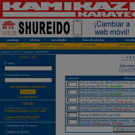
catálogo
l
ofertas
l
novedades
l
lista de precios
l
recome
karateguis
|
chandales-hakama
|
cinturones
|
ropa deport
tatamis
|
fortalecimiento
|
anti lesiones
|
camisetas
|
tokyo edition
|
revistas
|
yoga-meditación
|
ch
usuario nuevo
l
usuario registrado
L O G - I N
· · C E 
E-mail :
Seleccione
¡PERSONALICE LOS
Contraseña acceso :
KARATEGUIS KAMIKAZE CON
Cantidad
Descrip
SU LOGOTIPO!
SAI KAMIKAZE PROFESSIONAL KOBUDO,
azul, pareja M=47cm
novedad
¿Ha olvidado la contraseña?
Tarifas especiales para clubes, dojos
y asociaciones
SAI KAMIKAZE PROFESSIONAL KOBUDO,
azul, pareja L=52cm
novedad
¡Nuevos catálogos de Kamikaze!
Usuario Nuevo
SAI KAMIKAZE PROFESSIONAL KOBUDO,
a elegir, pareja M=47cm
(Tarda aprox. 
¡Nuevo karategui Kamikaze
Noticias
Premier-Kata-WKF REVERSIBLE,
SAI KAMIKAZE PROFESSIONAL KOBUDO,
Hombros bordados en rojo y azul!
a elegir, pareja L=52cm
(Tarda aprox. 7
¡Nuevos DVD KATA GUIDE
Funda KAMIKAZE para SAI
MOVIE FOR ALL JAPAN
Bordado del nombre, Dojo, escuela... e
KARATEDO SHOTOKAN TOKUI
KATA VOL. 1 + 2!
Kobudo
(Tarda aprox. 18 días)
Calendario de Eventos
¡Nuevo karategui Kamikaze K-One-
Listado de Dojos
WKF Kumite REVERSIBLE,