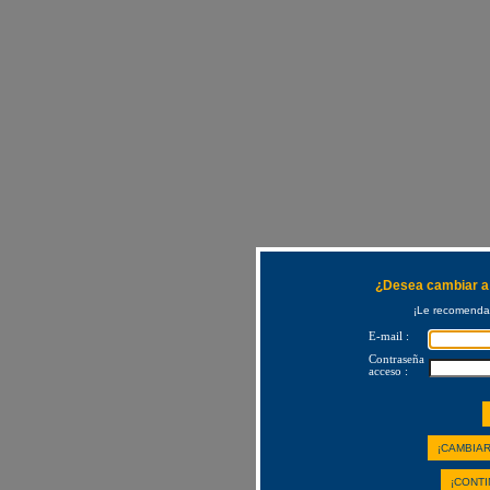
¿Desea cambiar a 
¡Le recomendam
E-mail :
Contraseña
acceso :
¡CAMBIAR
¡CONTI