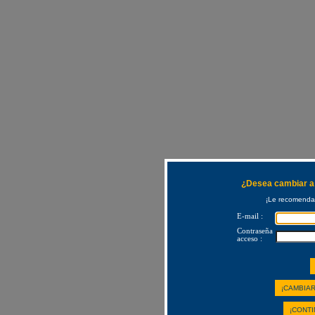
¿Desea cambiar a 
¡Le recomendam
E-mail :
Contraseña
acceso :
¡CAMBIAR
¡CONTI