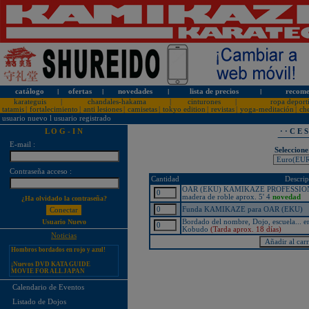
catálogo
l
ofertas
l
novedades
l
lista de precios
l
recome
karateguis
|
chandales-hakama
|
cinturones
|
ropa deport
tatamis
|
fortalecimiento
|
anti lesiones
|
camisetas
|
tokyo edition
|
revistas
|
yoga-meditación
|
ch
usuario nuevo
l
usuario registrado
L O G - I N
· · C E 
E-mail :
Seleccione
¡PERSONALICE LOS
Contraseña acceso :
KARATEGUIS KAMIKAZE CON
Cantidad
Descrip
SU LOGOTIPO!
OAR (EKU) KAMIKAZE PROFESSIONA
Tarifas especiales para clubes, dojos
madera de roble aprox. 5' 4
novedad
¿Ha olvidado la contraseña?
y asociaciones
Funda KAMIKAZE para OAR (EKU)
¡Nuevos catálogos de Kamikaze!
Bordado del nombre, Dojo, escuela... e
Usuario Nuevo
Kobudo
(Tarda aprox. 18 días)
¡Nuevo karategui Kamikaze
Noticias
Premier-Kata-WKF REVERSIBLE,
Hombros bordados en rojo y azul!
¡Nuevos DVD KATA GUIDE
MOVIE FOR ALL JAPAN
KARATEDO SHOTOKAN TOKUI
KATA VOL. 1 + 2!
Calendario de Eventos
¡Nuevo karategui Kamikaze K-One-
Listado de Dojos
WKF Kumite REVERSIBLE,
Hombros bordados en rojo y azul!