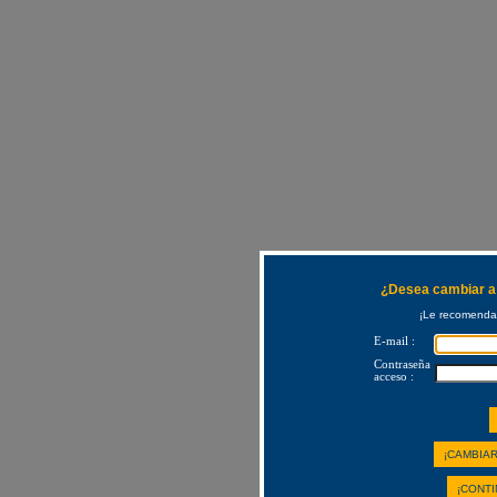
¿Desea cambiar a 
¡Le recomendam
E-mail :
Contraseña
acceso :
¡CAMBIAR
¡CONTI