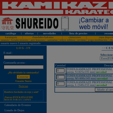
catálogo
l
ofertas
l
novedades
l
lista de precios
l
recome
karateguis
|
chandales-hakama
|
cinturones
|
ropa deport
tatamis
|
fortalecimiento
|
anti lesiones
|
camisetas
|
tokyo edition
|
revistas
|
yoga-meditación
|
ch
usuario nuevo
l
usuario registrado
L O G - I N
· · C E 
E-mail :
Seleccione
¡PERSONALICE LOS
Contraseña acceso :
KARATEGUIS KAMIKAZE CON
Cantidad
Descrip
SU LOGOTIPO!
TONFA KAMIKAZE PROFESSIONAL KOB
pareja, S (425x135 mm)
novedad
¿Ha olvidado la contraseña?
Tarifas especiales para clubes, dojos
y asociaciones
TONFA KAMIKAZE PROFESSIONAL KOB
pareja, M (490x145 mm)
novedad
¡Nuevos catálogos de Kamikaze!
Usuario Nuevo
TONFA KAMIKAZE PROFESSIONAL KOB
pareja, L (540x155 mm)
novedad
¡Nuevo karategui Kamikaze
Noticias
Premier-Kata-WKF REVERSIBLE,
Hombros bordados en rojo y azul!
¡Nuevos DVD KATA GUIDE
MOVIE FOR ALL JAPAN
KARATEDO SHOTOKAN TOKUI
KATA VOL. 1 + 2!
Calendario de Eventos
¡Nuevo karategui Kamikaze K-One-
Listado de Dojos
WKF Kumite REVERSIBLE,