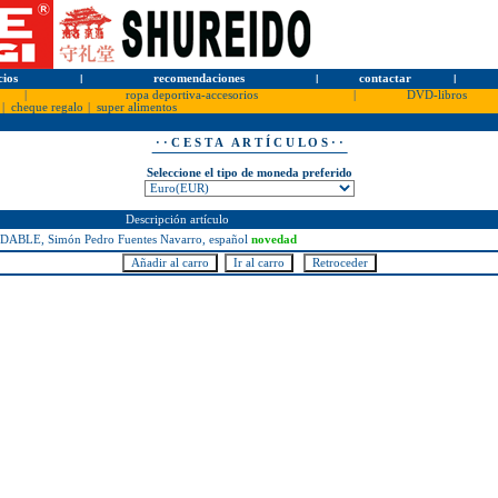
cios
l
recomendaciones
l
contactar
l
|
ropa deportiva-accesorios
|
DVD-libros
|
cheque regalo
|
super alimentos
· · C E S T A A R T Í C U L O S · ·
Seleccione el tipo de moneda preferido
Descripción artículo
BLE, Simón Pedro Fuentes Navarro, español
novedad