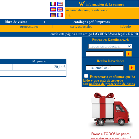
información de la compra
su carro de compra está vacio
0 €
libro de visitas
l
catálogos pdf / impresos
|
protecciones
|
serv. especiales
|
kobudo
envíe esta página a un amigo
l
AYUDA / Aviso legal / RGPD
Buscar en Kamikazeweb
Reciba Novedades
Mi precio
20,14 €
Es necesario confirmar que ha
leído y que está de acuerdo
con
política de protección de datos