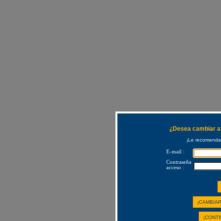
¿Desea cambiar a 
¡Le recomendam
E-mail :
Contraseña
acceso :
¡CAMBIAR
¡CONTI