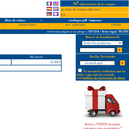
información de la compra
su carro de compra está vacio
0 €
libro de visitas
l
catálogos pdf / impresos
|
protecciones
|
serv. especiales
|
kobudo
envíe esta página a un amigo
l
AYUDA / Aviso legal / RGPD
Buscar en Kamikazeweb
Reciba Novedades
Mi precio
32,60 €
Es necesario confirmar que ha
leído y que está de acuerdo
con
política de protección de datos