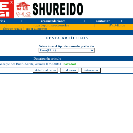
cios
l
recomendaciones
l
contactar
l
|
ropa deportiva-accesorios
|
DVD-libros
|
cheque regalo
|
super alimentos
· · C E S T A A R T Í C U L O S · ·
Seleccione el tipo de moneda preferido
Descripción artículo
zepte des Budô-Karate, alemán [DS-00041]
novedad