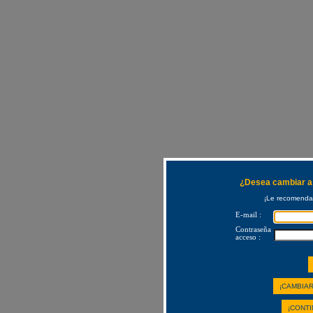
¿Desea cambiar a 
¡Le recomendam
E-mail :
Contraseña
acceso :
¡CAMBIAR
¡CONTI