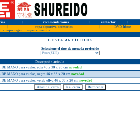
cios
l
recomendaciones
l
contactar
l
|
ropa deportiva-accesorios
|
DVD-libros
|
cheque regalo
|
super alimentos
· · C E S T A A R T Í C U L O S · ·
Seleccione el tipo de moneda preferido
Descripción artículo
MANO para vuelos, roja 46 x 38 x 20 cm
novedad
 MANO para vuelos, negra 46 x 38 x 20 cm
novedad
MANO para vuelos, verde oliva 46 x 38 x 20 cm
novedad