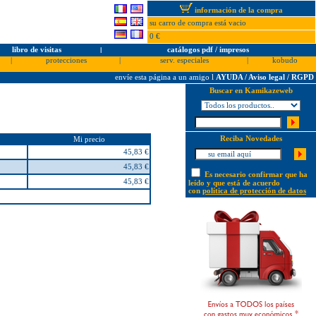
información de la compra
su carro de compra está vacio
0 €
libro de visitas
l
catálogos pdf / impresos
|
protecciones
|
serv. especiales
|
kobudo
envíe esta página a un amigo
l
AYUDA / Aviso legal / RGPD
Buscar en Kamikazeweb
Reciba Novedades
Mi precio
45,83 €
45,83 €
Es necesario confirmar que ha
45,83 €
leído y que está de acuerdo
con
política de protección de datos