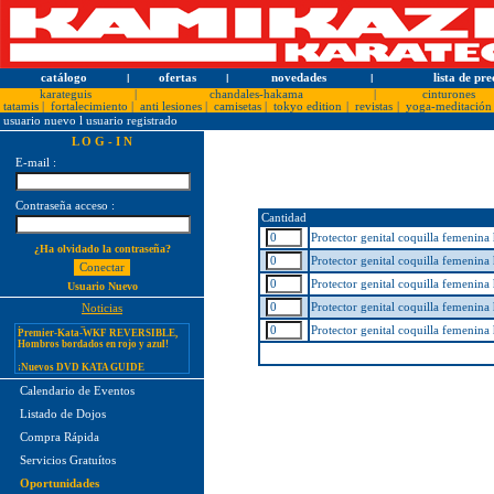
catálogo
l
ofertas
l
novedades
l
lista de pre
karateguis
|
chandales-hakama
|
cinturones
tatamis
|
fortalecimiento
|
anti lesiones
|
camisetas
|
tokyo edition
|
revistas
|
yoga-meditación
usuario nuevo
l
usuario registrado
L O G - I N
E-mail :
Contraseña acceso :
¡PERSONALICE LOS
Cantidad
KARATEGUIS KAMIKAZE CON
SU LOGOTIPO!
Protector genital coquilla femeni
¿Ha olvidado la contraseña?
Tarifas especiales para clubes, dojos
Protector genital coquilla femeni
y asociaciones
Protector genital coquilla femeni
Usuario Nuevo
¡Nuevos catálogos de Kamikaze!
Protector genital coquilla femeni
Noticias
¡Nuevo karategui Kamikaze
Premier-Kata-WKF REVERSIBLE,
Protector genital coquilla femeni
Hombros bordados en rojo y azul!
¡Nuevos DVD KATA GUIDE
MOVIE FOR ALL JAPAN
KARATEDO SHOTOKAN TOKUI
Calendario de Eventos
KATA VOL. 1 + 2!
Listado de Dojos
¡Nuevo karategui Kamikaze K-One-
WKF Kumite REVERSIBLE,
Compra Rápida
Hombros bordados en rojo y azul!
Servicios Gratuítos
¡Nuevo karategui Kamikaze NEW
LIFE SENSEI - hecho en Japón!
Oportunidades