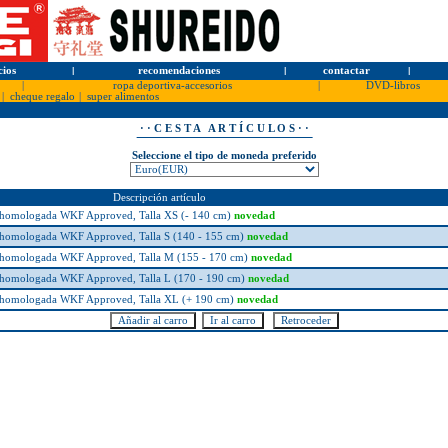
cios
l
recomendaciones
l
contactar
l
|
ropa deportiva-accesorios
|
DVD-libros
|
cheque regalo
|
super alimentos
· · C E S T A A R T Í C U L O S · ·
Seleccione el tipo de moneda preferido
Descripción artículo
na homologada WKF Approved, Talla XS (- 140 cm)
novedad
na homologada WKF Approved, Talla S (140 - 155 cm)
novedad
na homologada WKF Approved, Talla M (155 - 170 cm)
novedad
na homologada WKF Approved, Talla L (170 - 190 cm)
novedad
na homologada WKF Approved, Talla XL (+ 190 cm)
novedad