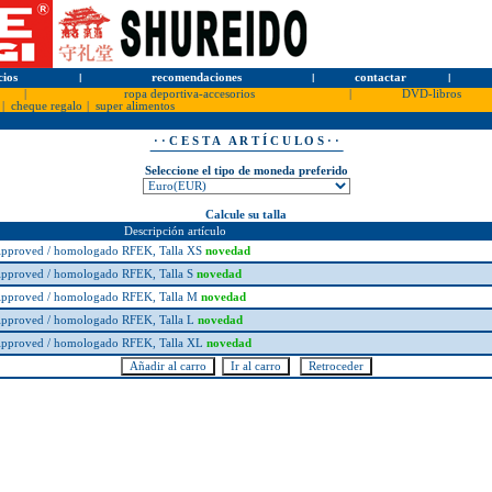
cios
l
recomendaciones
l
contactar
l
|
ropa deportiva-accesorios
|
DVD-libros
|
cheque regalo
|
super alimentos
· · C E S T A A R T Í C U L O S · ·
Seleccione el tipo de moneda preferido
Calcule su talla
Descripción artículo
 Approved / homologado RFEK, Talla XS
novedad
 Approved / homologado RFEK, Talla S
novedad
 Approved / homologado RFEK, Talla M
novedad
 Approved / homologado RFEK, Talla L
novedad
 Approved / homologado RFEK, Talla XL
novedad