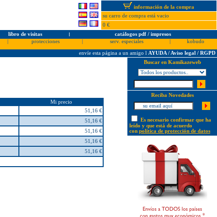
información de la compra
su carro de compra está vacio
0 €
libro de visitas
l
catálogos pdf / impresos
|
protecciones
|
serv. especiales
|
kobudo
envíe esta página a un amigo
l
AYUDA / Aviso legal / RGPD
Buscar en Kamikazeweb
Reciba Novedades
Mi precio
51,16 €
Es necesario confirmar que ha
51,16 €
leído y que está de acuerdo
51,16 €
con
política de protección de datos
51,16 €
51,16 €