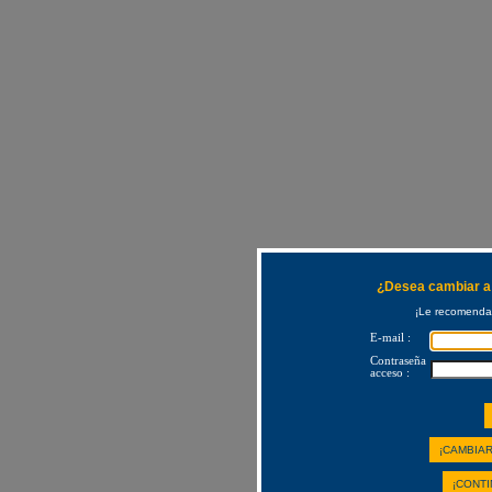
¿Desea cambiar a 
¡Le recomendam
E-mail :
Contraseña
acceso :
¡CAMBIAR
¡CONTI