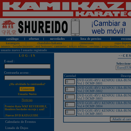
catálogo
l
ofertas
l
novedades
l
lista de precios
l
recome
karateguis
|
chandales-hakama
|
cinturones
|
ropa deport
tatamis
|
fortalecimiento
|
anti lesiones
|
camisetas
|
tokyo edition
|
revistas
|
yoga-meditación
|
ch
usuario nuevo
l
usuario registrado
L O G - I N
· · C E 
E-mail :
Seleccione
Contraseña acceso :
¡PERSONALICE LOS
Cantidad
Descrip
KARATEGUIS KAMIKAZE CON
SU LOGOTIPO!
DVD GOJU-RYU KENPOU URA-BUNK
Vol.1 DCMP-3801
¿Ha olvidado la contraseña?
Tarifas especiales para clubes, dojos
DVD GOJU-RYU KENPOU URA-BUNK
y asociaciones
Vol.2 DCMP-3802
Usuario Nuevo
¡Nuevos catálogos de Kamikaze!
DVD GOJU-RYU KENPOU URA-BUNK
Vol.3 DCMP-3803
Noticias
¡Nuevo karategui Kamikaze
DVD GOJU-RYU KENPOU URA-BUNK
Premier-Kata-WKF REVERSIBLE,
Vol.4 DCMP-3804
Hombros bordados en rojo y azul!
DVD GOJU-RYU KENPOU URA-BUNK
¡Nuevos DVD KATA GUIDE
Vol.5 DCMP-3805
MOVIE FOR ALL JAPAN
KARATEDO SHOTOKAN TOKUI
KATA VOL. 1 + 2!
Calendario de Eventos
¡Nuevo karategui Kamikaze K-One-
Listado de Dojos
WKF Kumite REVERSIBLE,