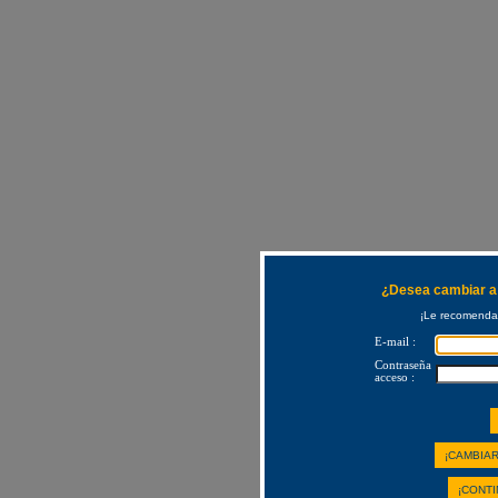
¿Desea cambiar a 
¡Le recomendam
E-mail :
Contraseña
acceso :
¡CAMBIAR
¡CONTI