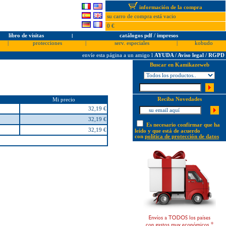
información de la compra
su carro de compra está vacio
0 €
libro de visitas
l
catálogos pdf / impresos
|
protecciones
|
serv. especiales
|
kobudo
envíe esta página a un amigo
l
AYUDA / Aviso legal / RGPD
Buscar en Kamikazeweb
Reciba Novedades
Mi precio
32,19 €
32,19 €
Es necesario confirmar que ha
32,19 €
leído y que está de acuerdo
con
política de protección de datos