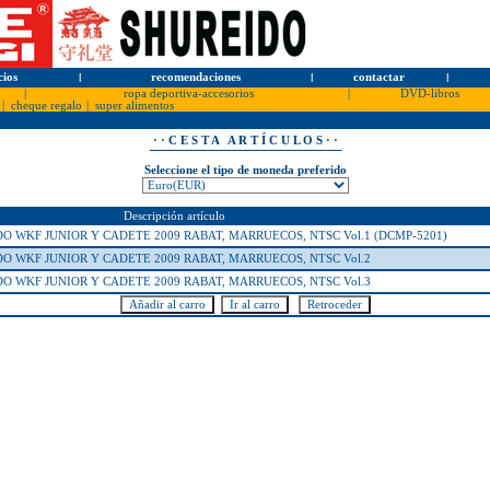
cios
l
recomendaciones
l
contactar
l
|
ropa deportiva-accesorios
|
DVD-libros
|
cheque regalo
|
super alimentos
· · C E S T A A R T Í C U L O S · ·
Seleccione el tipo de moneda preferido
Descripción artículo
O WKF JUNIOR Y CADETE 2009 RABAT, MARRUECOS, NTSC Vol.1 (DCMP-5201)
O WKF JUNIOR Y CADETE 2009 RABAT, MARRUECOS, NTSC Vol.2
O WKF JUNIOR Y CADETE 2009 RABAT, MARRUECOS, NTSC Vol.3