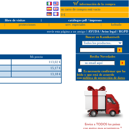
información de la compra
su carro de compra está vacio
0 €
libro de visitas
l
catálogos pdf / impresos
|
protecciones
|
serv. especiales
|
kobudo
envíe esta página a un amigo
l
AYUDA / Aviso legal / RGPD
Buscar en Kamikazeweb
Reciba Novedades
Mi precio
113,02 €
15,17 €
Es necesario confirmar que ha
13,18 €
leído y que está de acuerdo
con
política de protección de datos