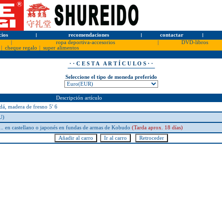
cios
l
recomendaciones
l
contactar
l
|
ropa deportiva-accesorios
|
DVD-libros
|
cheque regalo
|
super alimentos
· · C E S T A A R T Í C U L O S · ·
Seleccione el tipo de moneda preferido
Descripción artículo
, madera de fresno 5' 6
U)
.. en castellano o japonés en fundas de armas de Kobudo
(Tarda aprox. 18 días)