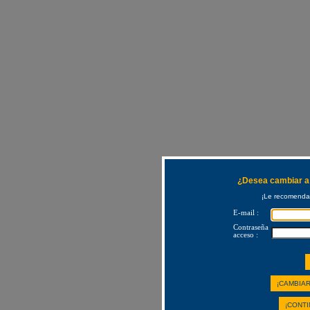
¿Desea cambiar a 
¡Le recomendam
E-mail :
Contraseña
acceso :
¡CAMBIAR
¡CONTI