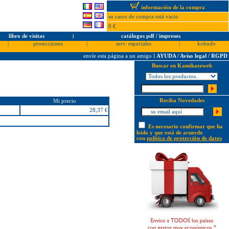
información de la compra
su carro de compra está vacio
0 €
libro de visitas
l
catálogos pdf / impresos
|
protecciones
|
serv. especiales
|
kobudo
envíe esta página a un amigo
l
AYUDA / Aviso legal / RGPD
Buscar en Kamikazeweb
Reciba Novedades
Mi precio
28,37 €
Es necesario confirmar que ha
leído y que está de acuerdo
con
política de protección de datos