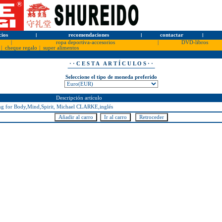
cios
l
recomendaciones
l
contactar
l
|
ropa deportiva-accesorios
|
DVD-libros
|
cheque regalo
|
super alimentos
· · C E S T A A R T Í C U L O S · ·
Seleccione el tipo de moneda preferido
Descripción artículo
ng for Body,Mind,Spirit, Michael CLARKE,inglés