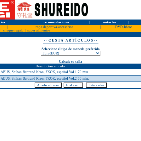
cios
l
recomendaciones
l
contactar
l
|
ropa deportiva-accesorios
|
DVD-libros
|
cheque regalo
|
super alimentos
· · C E S T A A R T Í C U L O S · ·
Seleccione el tipo de moneda preferido
Calcule su talla
Descripción artículo
S, Shihan Bertrand Kron, FKOK, español Vol.1 70 min.
S, Shihan Bertrand Kron, FKOK, español Vol.2 50 min.