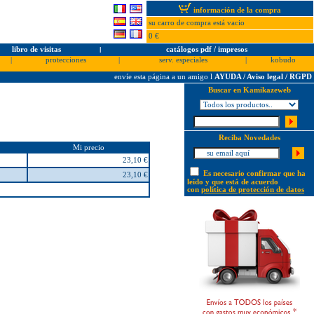
información de la compra
su carro de compra está vacio
0 €
libro de visitas
l
catálogos pdf / impresos
|
protecciones
|
serv. especiales
|
kobudo
envíe esta página a un amigo
l
AYUDA / Aviso legal / RGPD
Buscar en Kamikazeweb
Reciba Novedades
Mi precio
23,10 €
Es necesario confirmar que ha
23,10 €
leído y que está de acuerdo
con
política de protección de datos