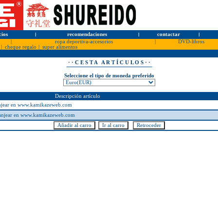
cios
l
recomendaciones
l
contactar
l
|
ropa deportiva-accesorios
|
DVD-libros
|
cheque regalo
|
super alimentos
· · C E S T A A R T Í C U L O S · ·
Seleccione el tipo de moneda preferido
Descripción artículo
anjear en www.kamikazeweb.com
canjear en www.kamikazeweb.com