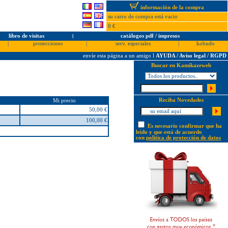
información de la compra
su carro de compra está vacio
0 €
libro de visitas
l
catálogos pdf / impresos
|
protecciones
|
serv. especiales
|
kobudo
envíe esta página a un amigo
l
AYUDA / Aviso legal / RGPD
Buscar en Kamikazeweb
Reciba Novedades
Mi precio
50,00 €
100,00 €
Es necesario confirmar que ha
leído y que está de acuerdo
con
política de protección de datos