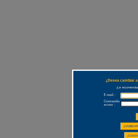
¿Desea cambiar a 
¡Le recomendam
E-mail :
Contraseña
acceso :
¡CAMBIAR
¡CONTI