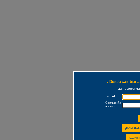
¿Desea cambiar a 
¡Le recomendam
E-mail :
Contraseña
acceso :
¡CAMBIAR
¡CONTI