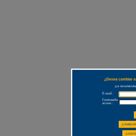
¿Desea cambiar a 
¡Le recomendam
E-mail :
Contraseña
acceso :
¡CAMBIAR
¡CONTI