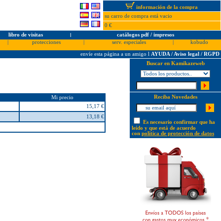
información de la compra
su carro de compra está vacio
0 €
libro de visitas
l
catálogos pdf / impresos
|
protecciones
|
serv. especiales
|
kobudo
envíe esta página a un amigo
l
AYUDA / Aviso legal / RGPD
Buscar en Kamikazeweb
Reciba Novedades
Mi precio
15,17 €
13,18 €
Es necesario confirmar que ha
leído y que está de acuerdo
con
política de protección de datos