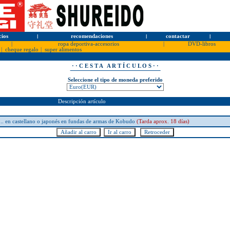
cios
l
recomendaciones
l
contactar
l
|
ropa deportiva-accesorios
|
DVD-libros
|
cheque regalo
|
super alimentos
· · C E S T A A R T Í C U L O S · ·
Seleccione el tipo de moneda preferido
Descripción artículo
.. en castellano o japonés en fundas de armas de Kobudo
(Tarda aprox. 18 días)