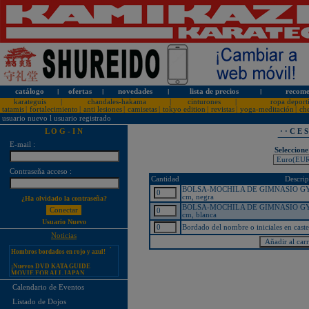
catálogo
l
ofertas
l
novedades
l
lista de precios
l
recome
karateguis
|
chandales-hakama
|
cinturones
|
ropa deport
tatamis
|
fortalecimiento
|
anti lesiones
|
camisetas
|
tokyo edition
|
revistas
|
yoga-meditación
|
ch
usuario nuevo
l
usuario registrado
L O G - I N
· · C E 
E-mail :
Seleccione
¡PERSONALICE LOS
Contraseña acceso :
KARATEGUIS KAMIKAZE CON
Cantidad
Descrip
SU LOGOTIPO!
BOLSA-MOCHILA DE GIMNASIO GY
Tarifas especiales para clubes, dojos
cm, negra
¿Ha olvidado la contraseña?
y asociaciones
BOLSA-MOCHILA DE GIMNASIO GY
cm, blanca
¡Nuevos catálogos de Kamikaze!
Usuario Nuevo
Bordado del nombre o iniciales en cas
¡Nuevo karategui Kamikaze
Noticias
Premier-Kata-WKF REVERSIBLE,
Hombros bordados en rojo y azul!
¡Nuevos DVD KATA GUIDE
MOVIE FOR ALL JAPAN
KARATEDO SHOTOKAN TOKUI
KATA VOL. 1 + 2!
Calendario de Eventos
¡Nuevo karategui Kamikaze K-One-
Listado de Dojos
WKF Kumite REVERSIBLE,
Hombros bordados en rojo y azul!