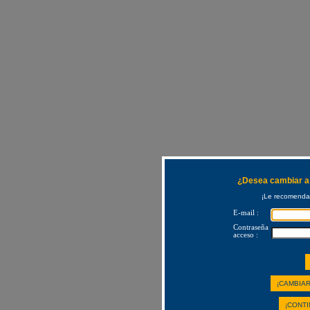
¿Desea cambiar a 
¡Le recomendam
E-mail :
Contraseña
acceso :
¡CAMBIAR
¡CONTI