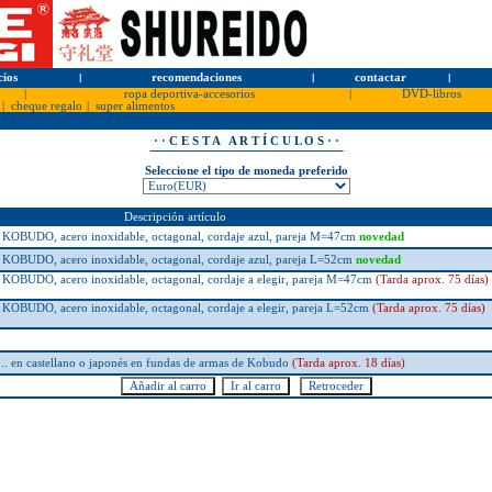
cios
l
recomendaciones
l
contactar
l
|
ropa deportiva-accesorios
|
DVD-libros
|
cheque regalo
|
super alimentos
· · C E S T A A R T Í C U L O S · ·
Seleccione el tipo de moneda preferido
Descripción artículo
DO, acero inoxidable, octagonal, cordaje azul, pareja M=47cm
novedad
DO, acero inoxidable, octagonal, cordaje azul, pareja L=52cm
novedad
DO, acero inoxidable, octagonal, cordaje a elegir, pareja M=47cm
(Tarda aprox. 75 días)
DO, acero inoxidable, octagonal, cordaje a elegir, pareja L=52cm
(Tarda aprox. 75 días)
.. en castellano o japonés en fundas de armas de Kobudo
(Tarda aprox. 18 días)