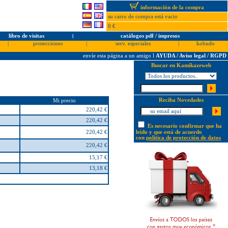
información de la compra
su carro de compra está vacio
0 €
libro de visitas
l
catálogos pdf / impresos
|
protecciones
|
serv. especiales
|
kobudo
envíe esta página a un amigo
l
AYUDA / Aviso legal / RGPD
Buscar en Kamikazeweb
Reciba Novedades
Mi precio
220,42 €
220,42 €
Es necesario confirmar que ha
220,42 €
leído y que está de acuerdo
con
política de protección de datos
220,42 €
15,17 €
13,18 €