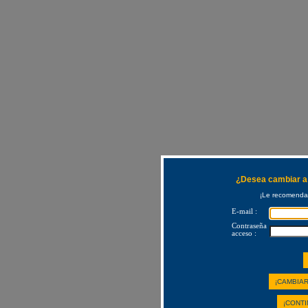
¿Desea cambiar a 
¡Le recomendam
E-mail :
Contraseña
acceso :
¡CAMBIAR
¡CONTI