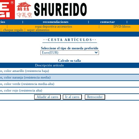
cios
l
recomendaciones
l
contactar
l
|
ropa deportiva-accesorios
|
DVD-libros
|
cheque regalo
|
super alimentos
· · C E S T A A R T Í C U L O S · ·
Seleccione el tipo de moneda preferido
Calcule su talla
Descripción artículo
s, color amarillo (resistencia baja)
s, color naranja (resistencia media)
s, color verde (resistencia media-alta)
, color rojo (resistencia alta)