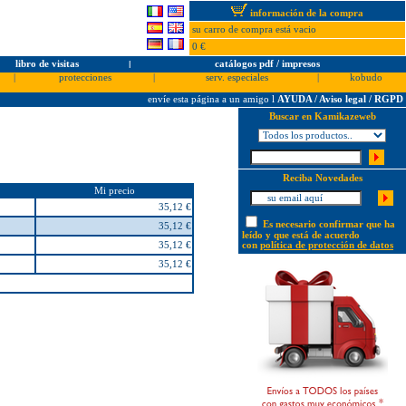
información de la compra
su carro de compra está vacio
0 €
libro de visitas
l
catálogos pdf / impresos
|
protecciones
|
serv. especiales
|
kobudo
envíe esta página a un amigo
l
AYUDA / Aviso legal / RGPD
Buscar en Kamikazeweb
Reciba Novedades
Mi precio
35,12 €
Es necesario confirmar que ha
35,12 €
leído y que está de acuerdo
35,12 €
con
política de protección de datos
35,12 €