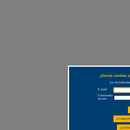
¿Desea cambiar a 
¡Le recomendam
E-mail :
Contraseña
acceso :
¡CAMBIAR
¡CONTI