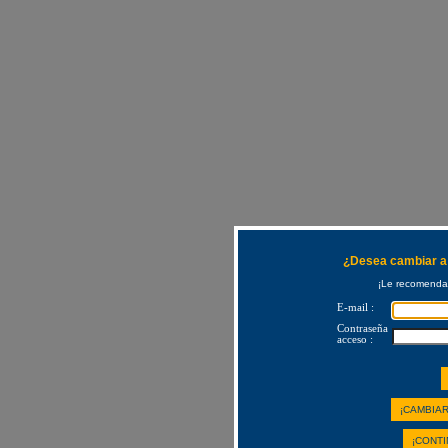
¿Desea cambiar a 
¡Le recomendam
E-mail :
Contraseña
acceso :
¡CAMBIAR
¡CONTI