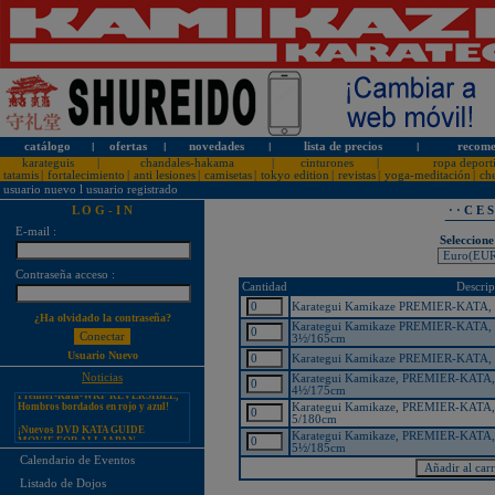
catálogo
l
ofertas
l
novedades
l
lista de precios
l
recome
karateguis
|
chandales-hakama
|
cinturones
|
ropa deport
tatamis
|
fortalecimiento
|
anti lesiones
|
camisetas
|
tokyo edition
|
revistas
|
yoga-meditación
|
ch
usuario nuevo
l
usuario registrado
L O G - I N
· · C E 
E-mail :
Seleccione
Contraseña acceso :
¡PERSONALICE LOS
Cantidad
Descrip
KARATEGUIS KAMIKAZE CON
SU LOGOTIPO!
Karategui Kamikaze PREMIER-KATA, h
¿Ha olvidado la contraseña?
Tarifas especiales para clubes, dojos
Karategui Kamikaze PREMIER-KATA, h
y asociaciones
3½/165cm
Usuario Nuevo
¡Nuevos catálogos de Kamikaze!
Karategui Kamikaze PREMIER-KATA, h
Noticias
Karategui Kamikaze, PREMIER-KATA, 
¡Nuevo karategui Kamikaze
Premier-Kata-WKF REVERSIBLE,
4½/175cm
Hombros bordados en rojo y azul!
Karategui Kamikaze, PREMIER-KATA, 
5/180cm
¡Nuevos DVD KATA GUIDE
MOVIE FOR ALL JAPAN
Karategui Kamikaze, PREMIER-KATA, 
KARATEDO SHOTOKAN TOKUI
5½/185cm
KATA VOL. 1 + 2!
Calendario de Eventos
¡Nuevo karategui Kamikaze K-One-
Listado de Dojos
WKF Kumite REVERSIBLE,