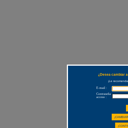
¿Desea cambiar a 
¡Le recomendam
E-mail :
Contraseña
acceso :
¡CAMBIAR
¡CONTI