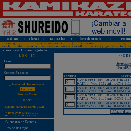
catálogo
l
ofertas
l
novedades
l
lista de precios
l
recome
karateguis
|
chandales-hakama
|
cinturones
|
ropa deport
tatamis
|
fortalecimiento
|
anti lesiones
|
camisetas
|
tokyo edition
|
revistas
|
yoga-meditación
|
ch
usuario nuevo
l
usuario registrado
L O G - I N
· · C E 
E-mail :
Seleccione
¡PERSONALICE LOS
Contraseña acceso :
KARATEGUIS KAMIKAZE CON
Cantidad
Descrip
SU LOGOTIPO!
DVD KATA GUIDE MOVIE FOR ALL
Tarifas especiales para clubes, dojos
KATA 1 - VOL.1 102 min, DCMP-1113,
¿Ha olvidado la contraseña?
y asociaciones
DVD KATA GUIDE MOVIE FOR ALL
KATA 1 - VOL.2 83 min, DCMP-1114, 
¡Nuevos catálogos de Kamikaze!
Usuario Nuevo
DVD KATA GUIDE MOVIE FOR ALL
¡Nuevo karategui Kamikaze
KATA 2 - VOL.1 119 min, DCMP-1115,
Noticias
Premier-Kata-WKF REVERSIBLE,
DVD KATA GUIDE MOVIE FOR ALL
Hombros bordados en rojo y azul!
KATA 2 - VOL.2 69 min, DCMP-1116, 
¡Nuevos DVD KATA GUIDE
MOVIE FOR ALL JAPAN
KARATEDO SHOTOKAN TOKUI
KATA VOL. 1 + 2!
Calendario de Eventos
¡Nuevo karategui Kamikaze K-One-
Listado de Dojos
WKF Kumite REVERSIBLE,
Hombros bordados en rojo y azul!