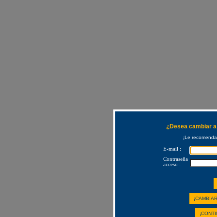
¿Desea cambiar a 
¡Le recomendam
E-mail :
Contraseña
acceso :
¡CAMBIAR
¡CONTI