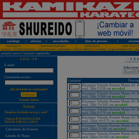
catálogo
l
ofertas
l
novedades
l
lista de precios
l
recome
karateguis
|
chandales-hakama
|
cinturones
|
ropa deport
tatamis
|
fortalecimiento
|
anti lesiones
|
camisetas
|
tokyo edition
|
revistas
|
yoga-meditación
|
ch
usuario nuevo
l
usuario registrado
L O G - I N
· · C E 
E-mail :
Seleccione
¡PERSONALICE LOS
Contraseña acceso :
KARATEGUIS KAMIKAZE CON
Cantidad
Descrip
SU LOGOTIPO!
Karategui Tokaido Kumite Master K1 
Tarifas especiales para clubes, dojos
azul, Talla 2/150 cm
novedad
¿Ha olvidado la contraseña?
y asociaciones
Karategui Tokaido Kumite Master K1 
azul, Talla 3/160 cm
novedad
¡Nuevos catálogos de Kamikaze!
Usuario Nuevo
Karategui Tokaido Kumite Master K1 
¡Nuevo karategui Kamikaze
azul, Talla 3½/165 cm
novedad
Noticias
Premier-Kata-WKF REVERSIBLE,
Karategui Tokaido Kumite Master K1 
Hombros bordados en rojo y azul!
azul, Talla 4/170 cm
novedad
¡Nuevos DVD KATA GUIDE
Karategui Tokaido Kumite Master K1 
MOVIE FOR ALL JAPAN
azul, Tallas 4½/175 cm
novedad
KARATEDO SHOTOKAN TOKUI
KATA VOL. 1 + 2!
Karategui Tokaido Kumite Master K1 
azul, Tallas 5/180 cm
novedad
Calendario de Eventos
¡Nuevo karategui Kamikaze K-One-
Karategui Tokaido Kumite Master K1 
WKF Kumite REVERSIBLE,
Listado de Dojos
azul, Tallas 5½/185 cm
novedad
Hombros bordados en rojo y azul!