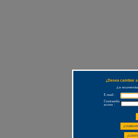
¿Desea cambiar a 
¡Le recomendam
E-mail :
Contraseña
acceso :
¡CAMBIAR
¡CONTI