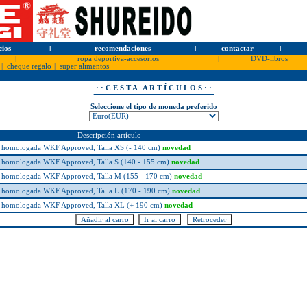
cios
l
recomendaciones
l
contactar
l
|
ropa deportiva-accesorios
|
DVD-libros
|
cheque regalo
|
super alimentos
· · C E S T A A R T Í C U L O S · ·
Seleccione el tipo de moneda preferido
Descripción artículo
ina homologada WKF Approved, Talla XS (- 140 cm)
novedad
ina homologada WKF Approved, Talla S (140 - 155 cm)
novedad
ina homologada WKF Approved, Talla M (155 - 170 cm)
novedad
ina homologada WKF Approved, Talla L (170 - 190 cm)
novedad
ina homologada WKF Approved, Talla XL (+ 190 cm)
novedad