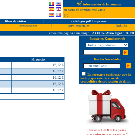
información de la compra
su carro de compra está vacio
0 €
libro de visitas
l
catálogos pdf / impresos
|
protecciones
|
serv. especiales
|
kobudo
envíe esta página a un amigo
l
AYUDA / Aviso legal / RGPD
Buscar en Kamikazeweb
Reciba Novedades
Mi precio
16,12 €
16,12 €
Es necesario confirmar que ha
16,12 €
leído y que está de acuerdo
con
política de protección de datos
16,12 €
16,12 €