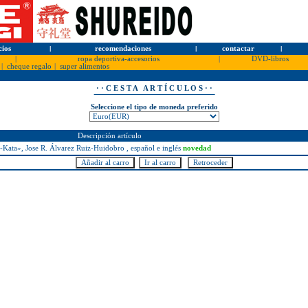
cios
l
recomendaciones
l
contactar
l
|
ropa deportiva-accesorios
|
DVD-libros
|
cheque regalo
|
super alimentos
· · C E S T A A R T Í C U L O S · ·
Seleccione el tipo de moneda preferido
Descripción artículo
-Kata», Jose R. Álvarez Ruiz-Huidobro , español e inglés
novedad