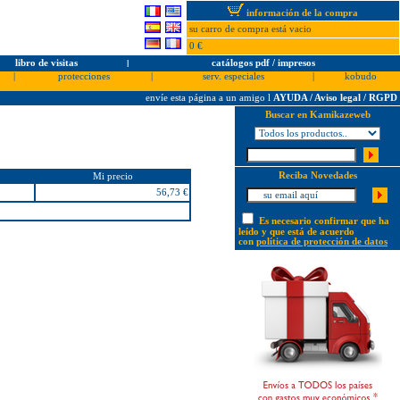
información de la compra
su carro de compra está vacio
0 €
libro de visitas
l
catálogos pdf / impresos
|
protecciones
|
serv. especiales
|
kobudo
envíe esta página a un amigo
l
AYUDA / Aviso legal / RGPD
Buscar en Kamikazeweb
Reciba Novedades
Mi precio
56,73 €
Es necesario confirmar que ha
leído y que está de acuerdo
con
política de protección de datos