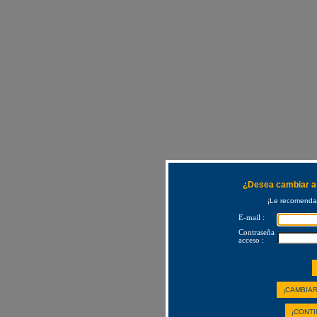
¿Desea cambiar a 
¡Le recomendam
E-mail :
Contraseña
acceso :
¡CAMBIAR
¡CONTI