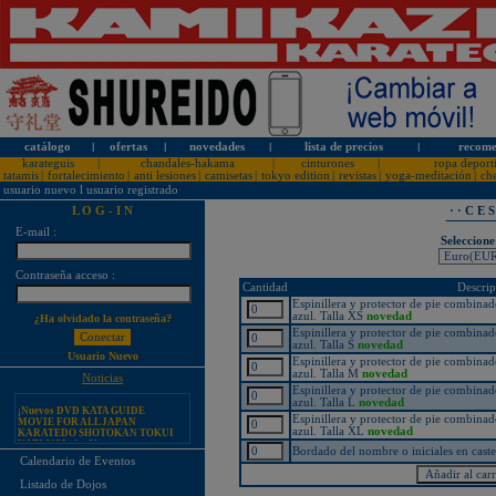
catálogo
l
ofertas
l
novedades
l
lista de precios
l
recome
karateguis
|
chandales-hakama
|
cinturones
|
ropa deport
tatamis
|
fortalecimiento
|
anti lesiones
|
camisetas
|
tokyo edition
|
revistas
|
yoga-meditación
|
ch
usuario nuevo
l
usuario registrado
L O G - I N
· · C E 
E-mail :
Seleccione
¡PERSONALICE LOS
KARATEGUIS KAMIKAZE CON
Contraseña acceso :
SU LOGOTIPO!
Cantidad
Descrip
Tarifas especiales para clubes, dojos
Espinillera y protector de pie comb
y asociaciones
azul. Talla XS
novedad
¿Ha olvidado la contraseña?
Espinillera y protector de pie comb
¡Nuevos catálogos de Kamikaze!
azul. Talla S
novedad
Usuario Nuevo
¡Nuevo karategui Kamikaze
Espinillera y protector de pie comb
Premier-Kata-WKF REVERSIBLE,
azul. Talla M
novedad
Noticias
Hombros bordados en rojo y azul!
Espinillera y protector de pie comb
azul. Talla L
novedad
¡Nuevos DVD KATA GUIDE
MOVIE FOR ALL JAPAN
Espinillera y protector de pie comb
KARATEDO SHOTOKAN TOKUI
azul. Talla XL
novedad
KATA VOL. 1 + 2!
Bordado del nombre o iniciales en caste
¡Nuevo karategui Kamikaze K-One-
Calendario de Eventos
WKF Kumite REVERSIBLE,
Hombros bordados en rojo y azul!
Listado de Dojos