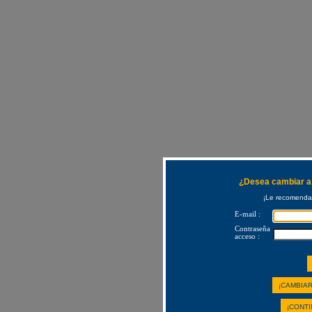
¿Desea cambiar a 
¡Le recomendam
E-mail :
Contraseña
acceso :
¡CAMBIAR
¡CONTI