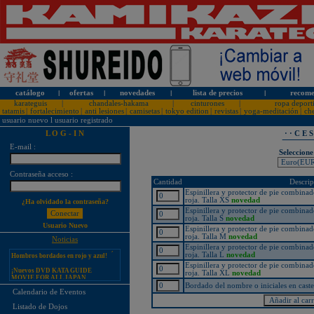
catálogo
l
ofertas
l
novedades
l
lista de precios
l
recome
karateguis
|
chandales-hakama
|
cinturones
|
ropa deport
tatamis
|
fortalecimiento
|
anti lesiones
|
camisetas
|
tokyo edition
|
revistas
|
yoga-meditación
|
ch
usuario nuevo
l
usuario registrado
L O G - I N
· · C E 
E-mail :
Seleccione
¡PERSONALICE LOS
Contraseña acceso :
KARATEGUIS KAMIKAZE CON
Cantidad
Descrip
SU LOGOTIPO!
Espinillera y protector de pie comb
roja. Talla XS
novedad
¿Ha olvidado la contraseña?
Tarifas especiales para clubes, dojos
y asociaciones
Espinillera y protector de pie comb
roja. Talla S
novedad
¡Nuevos catálogos de Kamikaze!
Usuario Nuevo
Espinillera y protector de pie comb
roja. Talla M
novedad
¡Nuevo karategui Kamikaze
Noticias
Premier-Kata-WKF REVERSIBLE,
Espinillera y protector de pie comb
Hombros bordados en rojo y azul!
roja. Talla L
novedad
Espinillera y protector de pie comb
¡Nuevos DVD KATA GUIDE
roja. Talla XL
novedad
MOVIE FOR ALL JAPAN
KARATEDO SHOTOKAN TOKUI
Bordado del nombre o iniciales en caste
KATA VOL. 1 + 2!
Calendario de Eventos
¡Nuevo karategui Kamikaze K-One-
Listado de Dojos
WKF Kumite REVERSIBLE,