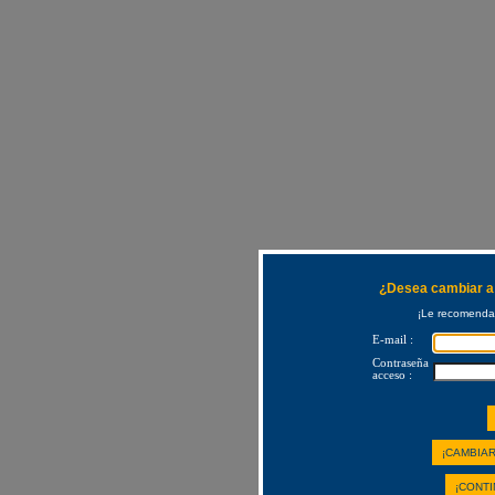
¿Desea cambiar a 
¡Le recomendam
E-mail :
Contraseña
acceso :
¡CAMBIAR
¡CONTI