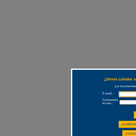
¿Desea cambiar a 
¡Le recomendam
E-mail :
Contraseña
acceso :
¡CAMBIAR
¡CONTI