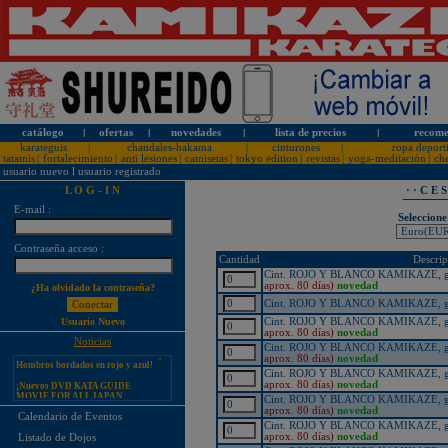
catálogo
l
ofertas
l
novedades
l
lista de precios
l
recome
karateguis
|
chandales-hakama
|
cinturones
|
ropa deport
tatamis
|
fortalecimiento
|
anti lesiones
|
camisetas
|
tokyo edition
|
revistas
|
yoga-meditación
|
ch
usuario nuevo
l
usuario registrado
L O G - I N
· · C E 
E-mail :
Seleccione
¡PERSONALICE LOS
Contraseña acceso :
KARATEGUIS KAMIKAZE CON
Cantidad
Descrip
SU LOGOTIPO!
Cint. ROJO Y BLANCO KAMIKAZE, gro
Tarifas especiales para clubes, dojos
aprox. 80 días)
novedad
¿Ha olvidado la contraseña?
y asociaciones
Cint. ROJO Y BLANCO KAMIKAZE, gro
¡Nuevos catálogos de Kamikaze!
Cint. ROJO Y BLANCO KAMIKAZE, gro
Usuario Nuevo
aprox. 80 días)
novedad
¡Nuevo karategui Kamikaze
Noticias
Premier-Kata-WKF REVERSIBLE,
Cint. ROJO Y BLANCO KAMIKAZE, gro
Hombros bordados en rojo y azul!
aprox. 80 días)
novedad
Cint. ROJO Y BLANCO KAMIKAZE, gro
¡Nuevos DVD KATA GUIDE
aprox. 80 días)
novedad
MOVIE FOR ALL JAPAN
KARATEDO SHOTOKAN TOKUI
Cint. ROJO Y BLANCO KAMIKAZE, gro
KATA VOL. 1 + 2!
aprox. 80 días)
novedad
Calendario de Eventos
Cint. ROJO Y BLANCO KAMIKAZE, gro
¡Nuevo karategui Kamikaze K-One-
aprox. 80 días)
novedad
Listado de Dojos
WKF Kumite REVERSIBLE,
Hombros bordados en rojo y azul!